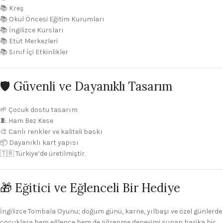
📚 Kreş
📚 Okul Öncesi Eğitim Kurumları
📚 İngilizce Kursları
📚 Etüt Merkezleri
📚 Sınıf İçi Etkinlikler
🛡️ Güvenli ve Dayanıklı Tasarım
🌱 Çocuk dostu tasarım
🧵 Ham Bez Kese
🎨 Canlı renkler ve kaliteli baskı
📦 Dayanıklı kart yapısı
🇹🇷 Türkiye’de üretilmiştir.
🎁 Eğitici ve Eğlenceli Bir Hediye
İngilizce Tombala Oyunu; doğum günü, karne, yılbaşı ve özel günlerde
çocuklara hem eğlence hem de öğrenme deneyimi sunan harika bir