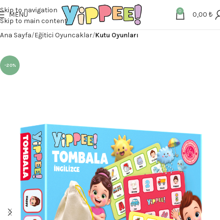
Skip to navigation
0
MENU
0,00
₺
Skip to main content
Ana Sayfa
Eğitici Oyuncaklar
Kutu Oyunları
-20%