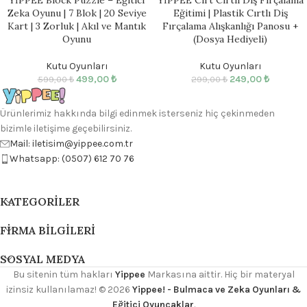
YİPPEE Block Puzzle – Eğitici
YİPPEE Cırt Cırtlı Diş Fırçalama
Zeka Oyunu | 7 Blok | 20 Seviye
Eğitimi | Plastik Cırtlı Diş
Kart | 3 Zorluk | Akıl ve Mantık
Fırçalama Alışkanlığı Panosu +
Oyunu
(Dosya Hediyeli)
Kutu Oyunları
Kutu Oyunları
499,00
₺
249,00
₺
599,00
₺
299,00
₺
Ürünlerimiz hakkında bilgi edinmek isterseniz hiç çekinmeden
bizimle iletişime geçebilirsiniz.
Mail: iletisim@yippee.com.tr
Whatsapp: (0507) 612 70 76
KATEGORILER
FIRMA BILGILERI
SOSYAL MEDYA
Bu sitenin tüm hakları
Yippee
Markasına aittir. Hiç bir materyal
izinsiz kullanılamaz!
© 2026
Yippee! - Bulmaca ve Zeka Oyunları &
Eğitici Oyuncaklar
.