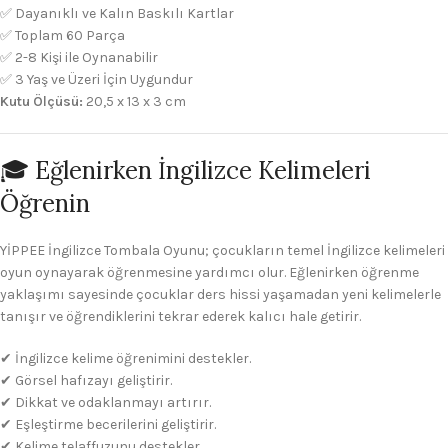
✅ Dayanıklı ve Kalın Baskılı Kartlar
✅ Toplam 60 Parça
✅ 2-8 Kişi ile Oynanabilir
✅ 3 Yaş ve Üzeri İçin Uygundur
Kutu Ölçüsü:
20,5 x 13 x 3 cm
🎓 Eğlenirken İngilizce Kelimeleri
Öğrenin
YİPPEE İngilizce Tombala Oyunu; çocukların temel İngilizce kelimeleri
oyun oynayarak öğrenmesine yardımcı olur. Eğlenirken öğrenme
yaklaşımı sayesinde çocuklar ders hissi yaşamadan yeni kelimelerle
tanışır ve öğrendiklerini tekrar ederek kalıcı hale getirir.
✔ İngilizce kelime öğrenimini destekler.
✔ Görsel hafızayı geliştirir.
✔ Dikkat ve odaklanmayı artırır.
✔ Eşleştirme becerilerini geliştirir.
✔ Kelime telaffuzunu destekler.