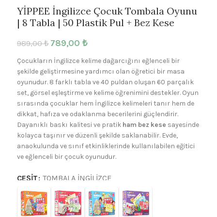
YİPPEE İngilizce Çocuk Tombala Oyunu
| 8 Tabla | 50 Plastik Pul + Bez Kese
789,00
₺
989,00
₺
Çocukların İngilizce kelime dağarcığını eğlenceli bir
şekilde geliştirmesine yardımcı olan öğretici bir masa
oyunudur. 8 farklı tabla ve 40 puldan oluşan 60 parçalık
set, görsel eşleştirme ve kelime öğrenimini destekler. Oyun
sırasında çocuklar hem İngilizce kelimeleri tanır hem de
dikkat, hafıza ve odaklanma becerilerini güçlendirir.
Dayanıklı baskı kalitesi ve pratik
ham bez kese
sayesinde
kolayca taşınır ve düzenli şekilde saklanabilir. Evde,
anaokulunda ve sınıf etkinliklerinde kullanılabilen eğitici
ve eğlenceli bir çocuk oyunudur.
ÇEŞIT
TOMBALA İNGILIZCE