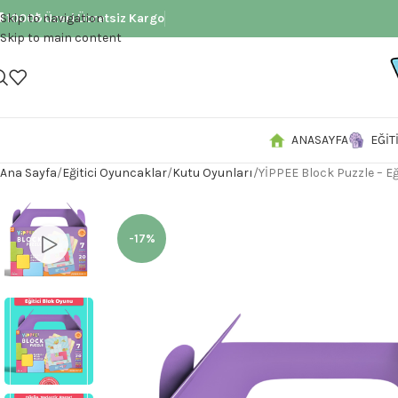
 1000₺ Üzeri Ücretsiz Kargo
Skip to navigation
Skip to main content
ANASAYFA
EĞIT
Ana Sayfa
Eğitici Oyuncaklar
Kutu Oyunları
YİPPEE Block Puzzle – Eği
-17%