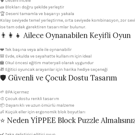
🧠 Deseni incele
🧱 Blokları doğru şekilde yerleştir
🏆 Deseni tamamla ve başarıyı yakala
Kolay seviyede temel yerleştirme, orta seviyede kombinasyon, zor sev
ise tam odak gerektiren tasarımlar bulunur.
👨‍👩‍👧 Ailece Oynanabilen Keyifli Oyun
❤️ Tek başına veya aile ile oynanabilir
🎒 Evde, okulda ve seyahatte kullanım için ideal
🏫 Okul öncesi eğitim materyali olarak uygundur
🎁 Eğitici oyuncak arayanlar için harika hediye seçeneği
🛡️ Güvenli ve Çocuk Dostu Tasarım
🌱 BPA içermez
🎨 Çocuk dostu renkli tasarım
📦 Dayanıklı ve uzun ömürlü malzeme
👶 Küçük eller için ergonomik blok boyutları
⭐ Neden YİPPEE Block Puzzle Almalısını
✔️ Zeka geliştirici eğitici oyun