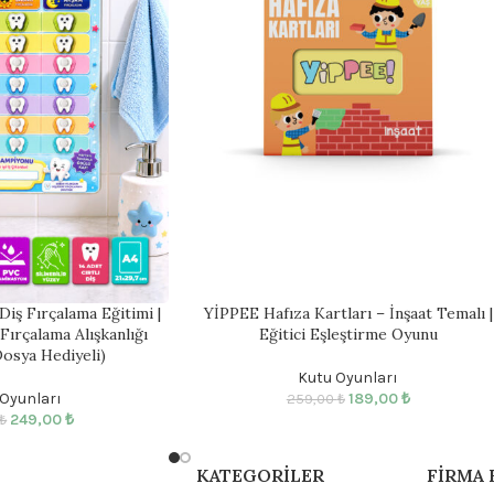
Diş Fırçalama Eğitimi |
YİPPEE Hafıza Kartları – İnşaat Temalı |
 Fırçalama Alışkanlığı
Eğitici Eşleştirme Oyunu
osya Hediyeli)
Kutu Oyunları
Oyunları
189,00
₺
259,00
₺
249,00
₺
₺
KATEGORILER
FIRMA 