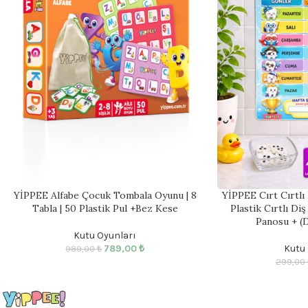
YİPPEE Alfabe Çocuk Tombala Oyunu | 8
YİPPEE Cırt Cırtlı 
Tabla | 50 Plastik Pul +Bez Kese
Plastik Cırtlı Diş
Panosu + (D
Kutu Oyunları
789,00
₺
Kutu 
989,00
₺
299,00