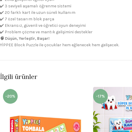
✔️ 3 seviyeli aşamalı öğrenme sistemi
✔️ 20 farklı kart ile uzun süreli kullanım
✔️ 7 özel tasarım blok parça
✔️ Ekransız, güvenli ve öğretici oyun deneyimi
✔️ Problem çözme ve mantık gelişimini destekler
🧠 Düşün, Yerleştir, Başar!
YİPPEE Block Puzzle ile çocuklar hem eğlenecek hem gelişecek.
İlgili ürünler
-20%
-17%