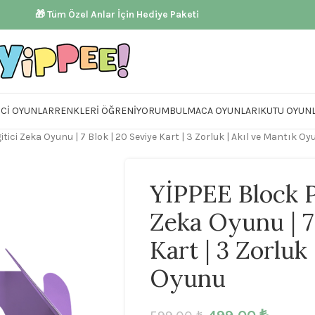
🎁 Tüm Özel Anlar İçin Hediye Paketi
ICI OYUNLAR
RENKLERI ÖĞRENIYORUM
BULMACA OYUNLARI
KUTU OYUNL
tici Zeka Oyunu | 7 Blok | 20 Seviye Kart | 3 Zorluk | Akıl ve Mantık O
YİPPEE Block P
Zeka Oyunu | 7
Kart | 3 Zorluk
Oyunu