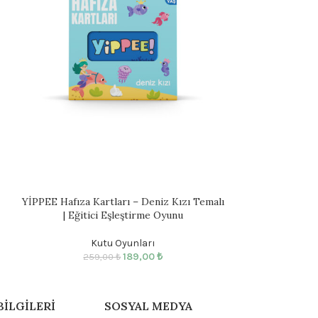
YİPPEE Hafıza Kartları – Deniz Kızı Temalı
YİPPEE Hafıza Ka
| Eğitici Eşleştirme Oyunu
| Eğitic
Kutu Oyunları
Ku
189,00
₺
259,00
₺
299
BILGILERI
SOSYAL MEDYA