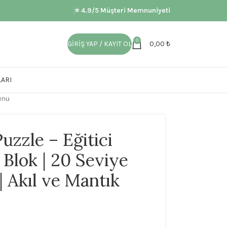
⭐ 4.9/5 Müşteri Memnuniyeti
0
GIRIŞ YAP / KAYIT OL
0,00
₺
ARI
yunu
uzzle – Eğitici
 Blok | 20 Seviye
 | Akıl ve Mantık