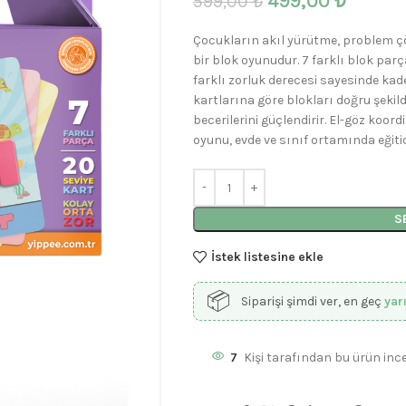
499,00
₺
599,00
₺
Çocukların akıl yürütme, problem çöz
bir blok oyunudur. 7 farklı blok parç
farklı zorluk derecesi sayesinde ka
kartlarına göre blokları doğru şekil
becerilerini güçlendirir. El-göz koo
oyunu, evde ve sınıf ortamında eğitici 
S
İstek listesine ekle
📦
Siparişi şimdi ver, en geç
yar
7
Kişi tarafından bu ürün ince