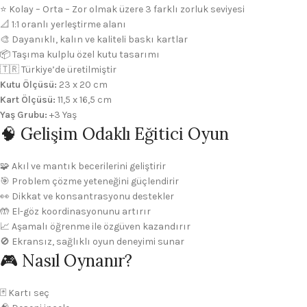
⭐ Kolay – Orta – Zor olmak üzere 3 farklı zorluk seviyesi
📐 1:1 oranlı yerleştirme alanı
🎨 Dayanıklı, kalın ve kaliteli baskı kartlar
📦 Taşıma kulplu özel kutu tasarımı
🇹🇷 Türkiye’de üretilmiştir
Kutu Ölçüsü:
23 x 20 cm
Kart Ölçüsü:
11,5 x 16,5 cm
Yaş Grubu:
+3 Yaş
🧠 Gelişim Odaklı Eğitici Oyun
🧩 Akıl ve mantık becerilerini geliştirir
🎯 Problem çözme yeteneğini güçlendirir
👀 Dikkat ve konsantrasyonu destekler
🤲 El-göz koordinasyonunu artırır
📈 Aşamalı öğrenme ile özgüven kazandırır
🚫 Ekransız, sağlıklı oyun deneyimi sunar
🎮 Nasıl Oynanır?
🃏 Kartı seç