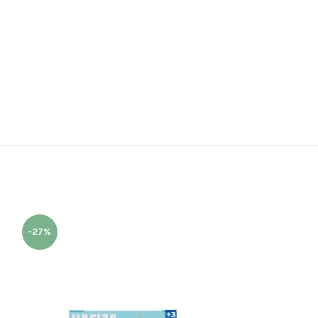
-27%
-37%