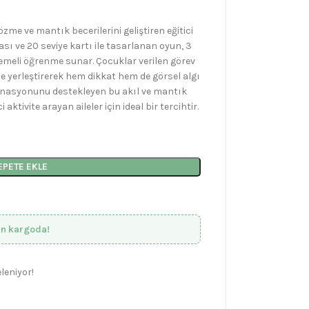
me ve mantık becerilerini geliştiren eğitici
ası ve 20 seviye kartı ile tasarlanan oyun, 3
demeli öğrenme sunar. Çocuklar verilen görev
de yerleştirerek hem dikkat hem de görsel algı
rdinasyonunu destekleyen bu akıl ve mantık
aktivite arayan aileler için ideal bir tercihtir.
EPETE EKLE
ın kargoda!
leniyor!