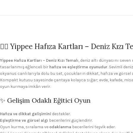
🧜‍♀️ Yippee Hafıza Kartları – Deniz Kızı 
Yippee Hafıza Kartları – Deniz Kızı Temalı
, deniz altı dünyasını seven 
tasarlanmış eğlenceli bir
hafıza ve eşleştirme oyunudur
. Sevimli deni
okyanus canlılarıyla dolu bu set, çocukların dikkat, hafıza ve görsel a
Kompakt kutusu sayesinde çantaya kolayca sığar; evde, kafede, misafir
oyun kurmaya imkân verir.
✨ Gelişim Odaklı Eğitici Oyun
Hafıza ve dikkat gelişimini
destekler.
Eşleştirme ve görsel algı
becerilerini güçlendirir.
Oyun kurma, sıralama ve
odaklanma
becerilerini teşvik eder.