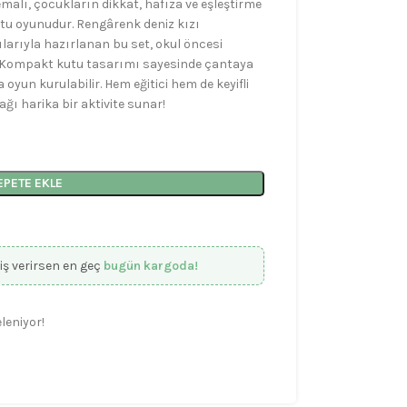
emalı, çocukların dikkat, hafıza ve eşleştirme
 kutu oyunudur. Rengârenk deniz kızı
ılarıyla hazırlanan bu set, okul öncesi
r. Kompakt kutu tasarımı sayesinde çantaya
oyun kurulabilir. Hem eğitici hem de keyifli
ğı harika bir aktivite sunar!
EPETE EKLE
iş verirsen en geç
bugün kargoda!
leniyor!