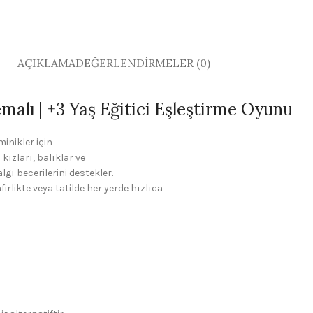
AÇIKLAMA
DEĞERLENDIRMELER (0)
Temalı | +3 Yaş Eğitici Eşleştirme Oyunu
minikler için
z kızları, balıklar ve
lgı becerilerini destekler.
likte veya tatilde her yerde hızlıca