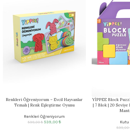
Renkleri Öğreniyorum – Evcil Hayvanlar
YİPPEE Block Puzzl
Temalı | Renk Eşleştirme Oyunu
| 7 Blok | 20 Seviye 
Mant
Renkleri Öğreniyorum
539,00
₺
Kutu 
599,00
₺
599,00