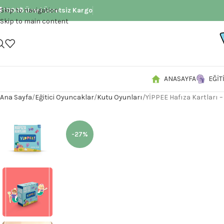
 1000₺ Üzeri Ücretsiz Kargo
Skip to navigation
Skip to main content
ANASAYFA
EĞIT
Ana Sayfa
Eğitici Oyuncaklar
Kutu Oyunları
YİPPEE Hafıza Kartları –
-27%