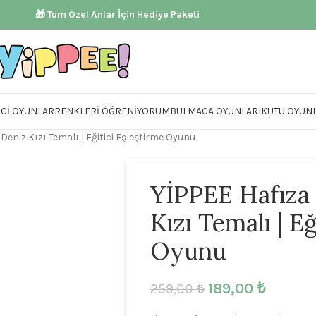
🎁 Tüm Özel Anlar İçin Hediye Paketi
ICI OYUNLAR
RENKLERI ÖĞRENIYORUM
BULMACA OYUNLARI
KUTU OYUNL
 Deniz Kızı Temalı | Eğitici Eşleştirme Oyunu
YİPPEE Hafıza 
Kızı Temalı | Eğ
Oyunu
189,00
₺
259,00
₺