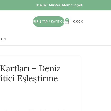
⭐ 4.9/5 Müşteri Memnuniyeti
0
GIRIŞ YAP / KAYIT OL
0,00
₺
ARI
Kartları – Deniz
itici Eşleştirme