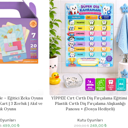
e – Eğitici Zeka Oyunu
YİPPEE Cırt Cırtlı Diş Fırçalama Eğitimi 
Kart | 3 Zorluk | Akıl ve
Plastik Cırtlı Diş Fırçalama Alışkanlığı
ık Oyunu
Panosu + (Dosya Hediyeli)
Oyunları
Kutu Oyunları
499,00
₺
249,00
₺
₺
299,00
₺