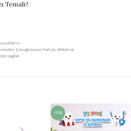
zı Temalı?
 çocukların
oyunudur. Çocuğunuzun hafıza, dikkat ve
nizi sağlar.
-17%