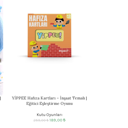
|
YİPPEE Hafıza Kartları – İnşaat Temalı |
YİPPEE Hafıza 
Eğitici Eşleştirme Oyunu
Eğitici
Kutu Oyunları
Ku
189,00
₺
259,00
₺
259