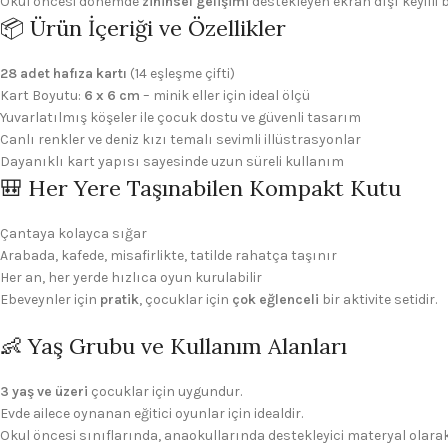
Okul öncesi dönemde
zihinsel gelişimi
destekleyen ekran dışı keyifli bi
📦 Ürün İçeriği ve Özellikler
28 adet hafıza kartı
(14 eşleşme çifti)
Kart Boyutu:
6 x 6 cm
– minik eller için ideal ölçü
Yuvarlatılmış köşeler ile çocuk dostu ve güvenli tasarım
Canlı renkler ve deniz kızı temalı sevimli illüstrasyonlar
Dayanıklı kart yapısı sayesinde uzun süreli kullanım
🎒 Her Yere Taşınabilen Kompakt Kutu
Çantaya kolayca sığar
Arabada, kafede, misafirlikte, tatilde rahatça taşınır
Her an, her yerde hızlıca oyun kurulabilir
Ebeveynler için
pratik
, çocuklar için
çok eğlenceli
bir aktivite setidir.
👶 Yaş Grubu ve Kullanım Alanları
3 yaş ve üzeri
çocuklar için uygundur.
Evde ailece oynanan eğitici oyunlar için idealdir.
Okul öncesi sınıflarında, anaokullarında destekleyici materyal olarak 