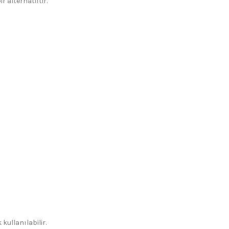
r alternatiftir.
kullanılabilir.