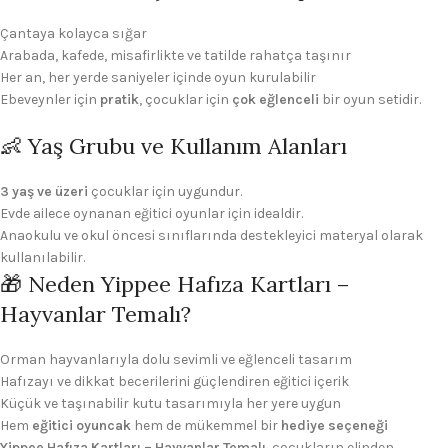
Çantaya kolayca sığar
Arabada, kafede, misafirlikte ve tatilde rahatça taşınır
Her an, her yerde saniyeler içinde oyun kurulabilir
Ebeveynler için
pratik
, çocuklar için
çok eğlenceli
bir oyun setidir.
👶 Yaş Grubu ve Kullanım Alanları
3 yaş ve üzeri
çocuklar için uygundur.
Evde ailece oynanan eğitici oyunlar için idealdir.
Anaokulu ve okul öncesi sınıflarında destekleyici materyal olarak
kullanılabilir.
🎁 Neden Yippee Hafıza Kartları –
Hayvanlar Temalı?
Orman hayvanlarıyla dolu sevimli ve eğlenceli tasarım
Hafızayı ve dikkat becerilerini güçlendiren eğitici içerik
Küçük ve taşınabilir kutu tasarımıyla her yere uygun
Hem
eğitici oyuncak
hem de mükemmel bir
hediye seçeneği
Yippee Hafıza Kartları – Hayvanlar Temalı
, çocukların elinden