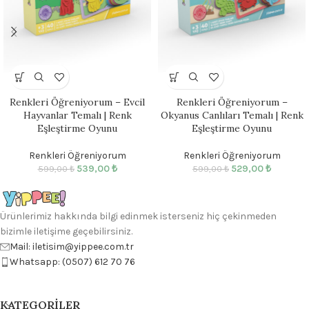
Renkleri Öğreniyorum – Evcil
Renkleri Öğreniyorum –
Hayvanlar Temalı | Renk
Okyanus Canlıları Temalı | Renk
Eşleştirme Oyunu
Eşleştirme Oyunu
Renkleri Öğreniyorum
Renkleri Öğreniyorum
539,00
₺
529,00
₺
599,00
₺
599,00
₺
Ürünlerimiz hakkında bilgi edinmek isterseniz hiç çekinmeden
bizimle iletişime geçebilirsiniz.
Mail: iletisim@yippee.com.tr
Whatsapp: (0507) 612 70 76
KATEGORILER