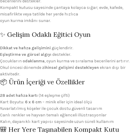
becerilerini destekler.
Kompakt kutusu sayesinde çantaya kolayca sığar; evde, kafede,
misafirlikte veya tatilde her yerde hızlıca
oyun kurma imkânı sunar.
✨ Gelişim Odaklı Eğitici Oyun
Dikkat ve hafıza gelişimini
güçlendirir.
Eşleştirme ve görsel algıyı
destekler.
Çocukların
odaklanma
, oyun kurma ve sıralama becerilerini artırır.
Okul öncesi dönemde
zihinsel gelişimi destekleyen
ekran dışı bir
aktivitedir.
📦 Ürün İçeriği ve Özellikler
28 adet hafıza kartı
(14 eşleşme çifti)
Kart Boyutu:
6 x 6 cm
– minik eller için ideal ölçü
Yuvarlatılmış köşeler ile çocuk dostu güvenli tasarım
Canlı renkler ve hayvan temalı eğlenceli illüstrasyonlar
Kalın, dayanıklı kart yapısı sayesinde uzun süreli kullanım
🎒 Her Yere Taşınabilen Kompakt Kutu