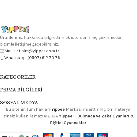
Ürünlerimiz hakkında bilgi edinmek isterseniz hiç çekinmeden
bizimle iletişime geçebilirsiniz.
Mail: iletisim@yippee.com.tr
Whatsapp: (0507) 612 70 76
KATEGORILER
FIRMA BILGILERI
SOSYAL MEDYA
Bu sitenin tüm hakları
Yippee
Markasına aittir. Hiç bir materyal
izinsiz kullanılamaz!
© 2026
Yippee! - Bulmaca ve Zeka Oyunları &
Eğitici Oyuncaklar
.
0