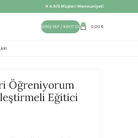
⭐ 4.9/5 Müşteri Memnuniyeti
0
GIRIŞ YAP / KAYIT OL
0,00
₺
ARI
ri Öğreniyorum
leştirmeli Eğitici