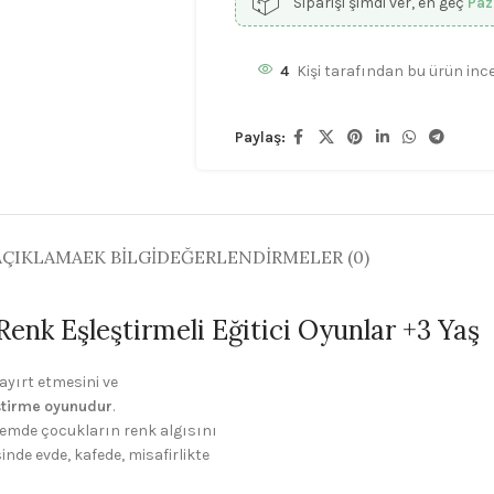
📦
Siparişi şimdi ver, en geç
Paz
4
Kişi tarafından bu ürün ince
Paylaş:
AÇIKLAMA
EK BILGI
DEĞERLENDIRMELER (0)
Renk Eşleştirmeli Eğitici Oyunlar +3 Yaş
ayırt etmesini ve
ştirme oyunudur
.
nemde çocukların renk algısını
nde evde, kafede, misafirlikte