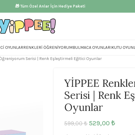
🎁 Tüm Özel Anlar İçin Hediye Paketi
ICI OYUNLAR
RENKLERI ÖĞRENIYORUM
BULMACA OYUNLARI
KUTU OYUNL
Öğreniyorum Serisi | Renk Eşleştirmeli Eğitici Oyunlar
YİPPEE Renkle
Serisi | Renk Eş
Oyunlar
529,00
₺
599,00
₺