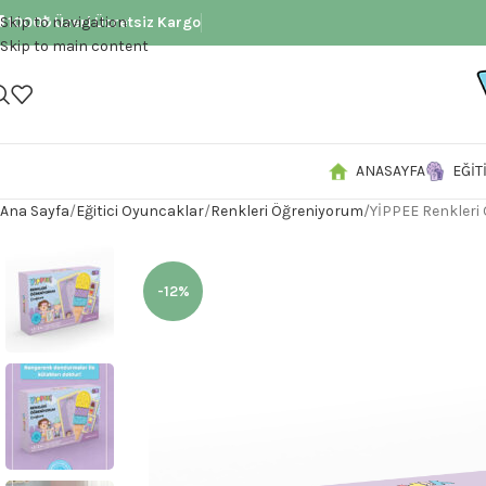
 1000₺ Üzeri Ücretsiz Kargo
Skip to navigation
Skip to main content
ANASAYFA
EĞIT
Ana Sayfa
Eğitici Oyuncaklar
Renkleri Öğreniyorum
YİPPEE Renkleri 
-12%