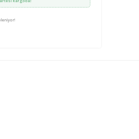
artesi kargoda!
leniyor!