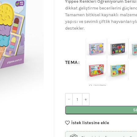
Yippee Renkleri Öğreniyorum Serisi
dikkat geliştirme becerilerini güçlend
Tamamen bitkisel kaynaklı malzemede
yapısı ve sevimli çiftlik hayvanları
destekler.
TEMA
Temizle
S
İstek listesine ekle