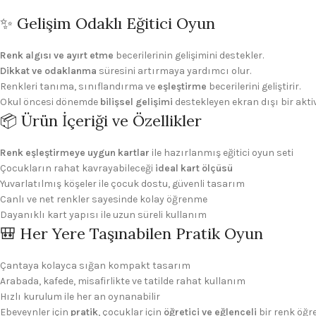
✨ Gelişim Odaklı Eğitici Oyun
Renk algısı ve ayırt etme
becerilerinin gelişimini destekler.
Dikkat ve odaklanma
süresini artırmaya yardımcı olur.
Renkleri tanıma, sınıflandırma ve
eşleştirme
becerilerini geliştirir.
Okul öncesi dönemde
bilişsel gelişimi
destekleyen ekran dışı bir aktiv
📦 Ürün İçeriği ve Özellikler
Renk eşleştirmeye uygun kartlar
ile hazırlanmış eğitici oyun seti
Çocukların rahat kavrayabileceği
ideal kart ölçüsü
Yuvarlatılmış köşeler ile çocuk dostu, güvenli tasarım
Canlı ve net renkler sayesinde kolay öğrenme
Dayanıklı kart yapısı ile uzun süreli kullanım
🎒 Her Yere Taşınabilen Pratik Oyun
Çantaya kolayca sığan kompakt tasarım
Arabada, kafede, misafirlikte ve tatilde rahat kullanım
Hızlı kurulum ile her an oynanabilir
Ebeveynler için
pratik
, çocuklar için
öğretici ve eğlenceli
bir renk öğr