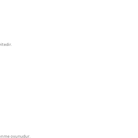
itedir.
enme oyunudur.