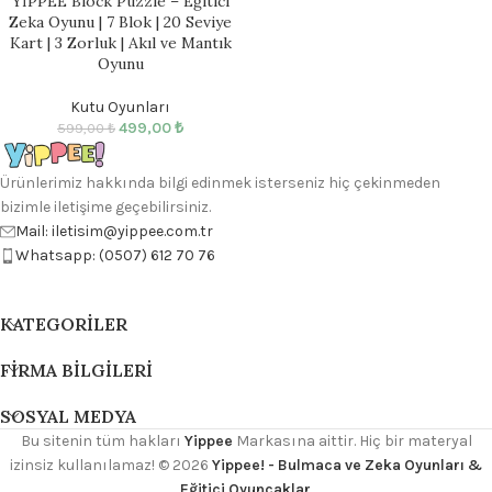
YİPPEE Block Puzzle – Eğitici
Zeka Oyunu | 7 Blok | 20 Seviye
Kart | 3 Zorluk | Akıl ve Mantık
Oyunu
Kutu Oyunları
499,00
₺
599,00
₺
Ürünlerimiz hakkında bilgi edinmek isterseniz hiç çekinmeden
bizimle iletişime geçebilirsiniz.
Mail: iletisim@yippee.com.tr
Whatsapp: (0507) 612 70 76
KATEGORILER
FIRMA BILGILERI
SOSYAL MEDYA
Bu sitenin tüm hakları
Yippee
Markasına aittir. Hiç bir materyal
izinsiz kullanılamaz!
© 2026
Yippee! - Bulmaca ve Zeka Oyunları &
Eğitici Oyuncaklar
.