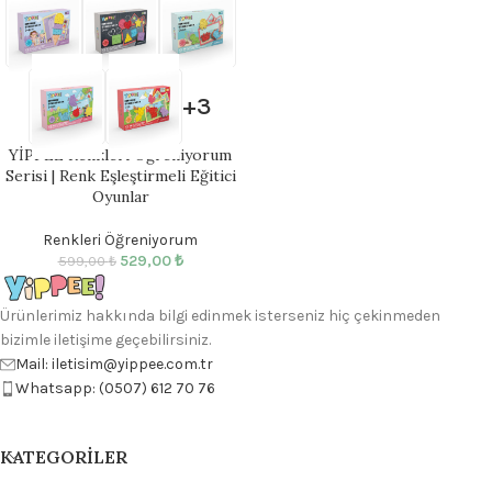
+3
YİPPEE Renkleri Öğreniyorum
Serisi | Renk Eşleştirmeli Eğitici
Oyunlar
Renkleri Öğreniyorum
529,00
₺
599,00
₺
Ürünlerimiz hakkında bilgi edinmek isterseniz hiç çekinmeden
bizimle iletişime geçebilirsiniz.
Mail: iletisim@yippee.com.tr
Whatsapp: (0507) 612 70 76
KATEGORILER