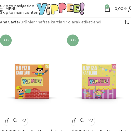
Skip to navigation
0
MENU
0,00
₺
Skip to main content
Ana Sayfa
Ürünler “hafıza kartları” olarak etiketlendi
-27%
-27%