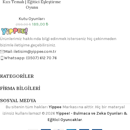
Kızı Temalı | Eğitici Eşleştirme
Oyunu
Kutu Oyunları
189,00
₺
259,00
₺
Ürünlerimiz hakkında bilgi edinmek isterseniz hiç çekinmeden
bizimle iletişime geçebilirsiniz.
Mail: iletisim@yippee.com.tr
Whatsapp: (0507) 612 70 76
KATEGORILER
FIRMA BILGILERI
SOSYAL MEDYA
Bu sitenin tüm hakları
Yippee
Markasına aittir. Hiç bir materyal
izinsiz kullanılamaz!
© 2026
Yippee! - Bulmaca ve Zeka Oyunları &
Eğitici Oyuncaklar
.