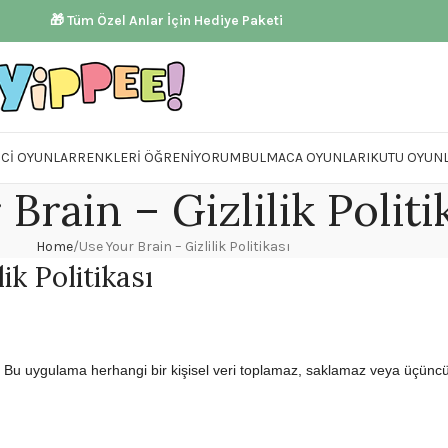
🎁 Tüm Özel Anlar İçin Hediye Paketi
ICI OYUNLAR
RENKLERI ÖĞRENIYORUM
BULMACA OYUNLARI
KUTU OYUNL
Brain – Gizlilik Politi
Home
Use Your Brain – Gizlilik Politikası
ik Politikası
ir. Bu uygulama herhangi bir kişisel veri toplamaz, saklamaz veya üçüncü