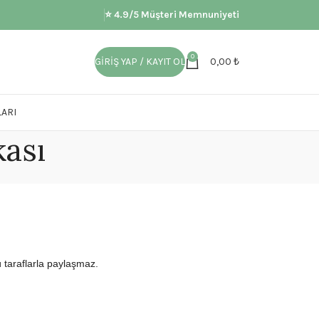
⭐ 4.9/5 Müşteri Memnuniyeti
0
GIRIŞ YAP / KAYIT OL
0,00
₺
ARI
kası
 taraflarla paylaşmaz.