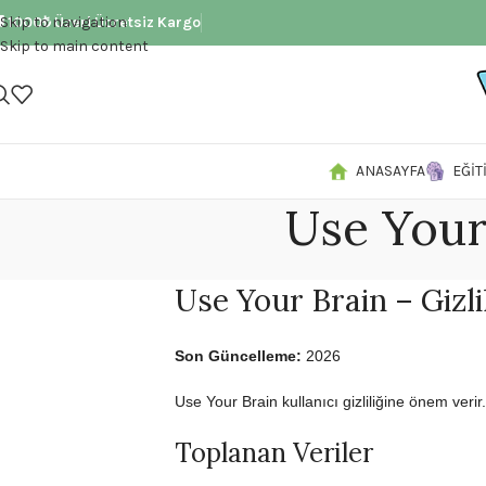
 1000₺ Üzeri Ücretsiz Kargo
Skip to navigation
Skip to main content
ANASAYFA
EĞIT
Use Your 
Use Your Brain – Gizlil
Son Güncelleme:
2026
Use Your Brain kullanıcı gizliliğine önem ver
Toplanan Veriler