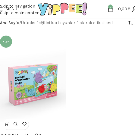
Skip to navigation
0
MENU
0,00
₺
Skip to main content
Ana Sayfa
Ürünler “eğitici kart oyunları” olarak etiketlendi
-12%