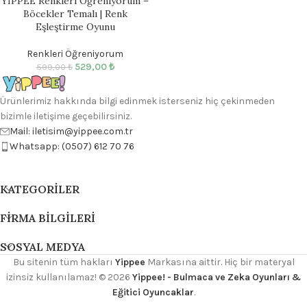
YİPPEE Renkleri Öğreniyorum –
Böcekler Temalı | Renk
Eşleştirme Oyunu
Renkleri Öğreniyorum
529,00
₺
599,00
₺
Ürünlerimiz hakkında bilgi edinmek isterseniz hiç çekinmeden
bizimle iletişime geçebilirsiniz.
Mail: iletisim@yippee.com.tr
Whatsapp: (0507) 612 70 76
KATEGORILER
FIRMA BILGILERI
SOSYAL MEDYA
Bu sitenin tüm hakları
Yippee
Markasına aittir. Hiç bir materyal
izinsiz kullanılamaz!
© 2026
Yippee! - Bulmaca ve Zeka Oyunları &
Eğitici Oyuncaklar
.