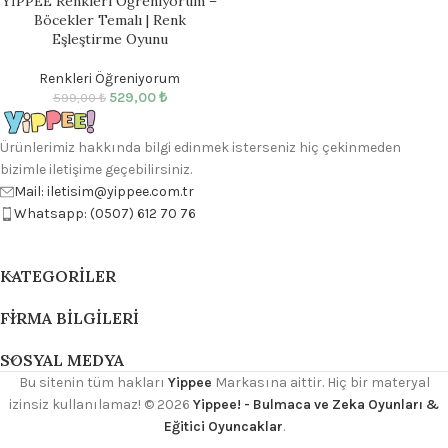
YİPPEE Renkleri Öğreniyorum –
Böcekler Temalı | Renk
Eşleştirme Oyunu
Renkleri Öğreniyorum
529,00
₺
599,00
₺
Ürünlerimiz hakkında bilgi edinmek isterseniz hiç çekinmeden
bizimle iletişime geçebilirsiniz.
Mail: iletisim@yippee.com.tr
Whatsapp: (0507) 612 70 76
KATEGORILER
FIRMA BILGILERI
SOSYAL MEDYA
Bu sitenin tüm hakları
Yippee
Markasına aittir. Hiç bir materyal
izinsiz kullanılamaz!
© 2026
Yippee! - Bulmaca ve Zeka Oyunları &
Eğitici Oyuncaklar
.