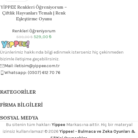
YİPPEE Renkleri Öğreniyorum –
Çiftlik Hayvanları Temalı | Renk
Eşleştirme Oyunu
Renkleri Öğreniyorum
529,00
₺
599,00
₺
Ürünlerimiz hakkında bilgi edinmek isterseniz hiç çekinmeden
bizimle iletişime geçebilirsiniz.
Mail: iletisim@yippee.com.tr
Whatsapp: (0507) 612 70 76
KATEGORILER
FIRMA BILGILERI
SOSYAL MEDYA
Bu sitenin tüm hakları
Yippee
Markasına aittir. Hiç bir materyal
izinsiz kullanılamaz!
© 2026
Yippee! - Bulmaca ve Zeka Oyunları &