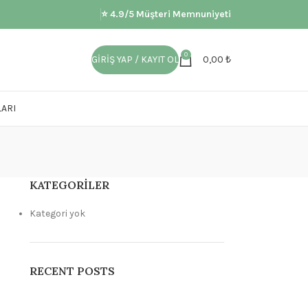
⭐ 4.9/5 Müşteri Memnuniyeti
0
GIRIŞ YAP / KAYIT OL
0,00
₺
ARI
KATEGORILER
Kategori yok
RECENT POSTS