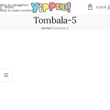
Skip to navigation
0
MENU
0,00
₺
Skip to main content
Tombala-5
Home
Tombala-5