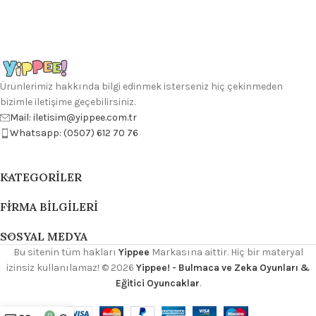
Ürünlerimiz hakkında bilgi edinmek isterseniz hiç çekinmeden
bizimle iletişime geçebilirsiniz.
Mail: iletisim@yippee.com.tr
Whatsapp: (0507) 612 70 76
KATEGORILER
FIRMA BILGILERI
SOSYAL MEDYA
Bu sitenin tüm hakları
Yippee
Markasına aittir. Hiç bir materyal
izinsiz kullanılamaz!
© 2026
Yippee! - Bulmaca ve Zeka Oyunları &
Eğitici Oyuncaklar
.
0