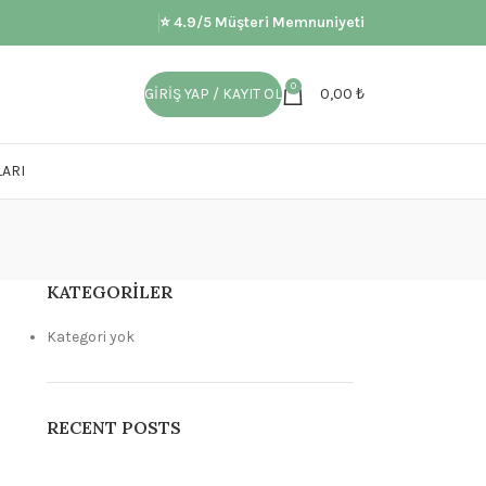
⭐ 4.9/5 Müşteri Memnuniyeti
0
GIRIŞ YAP / KAYIT OL
0,00
₺
ARI
KATEGORILER
Kategori yok
RECENT POSTS