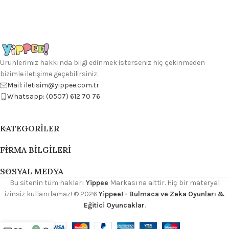
Ürünlerimiz hakkında bilgi edinmek isterseniz hiç çekinmeden
bizimle iletişime geçebilirsiniz.
Mail: iletisim@yippee.com.tr
Whatsapp: (0507) 612 70 76
KATEGORILER
FIRMA BILGILERI
SOSYAL MEDYA
Bu sitenin tüm hakları
Yippee
Markasına aittir. Hiç bir materyal
izinsiz kullanılamaz!
© 2026
Yippee! - Bulmaca ve Zeka Oyunları &
Eğitici Oyuncaklar
.
0